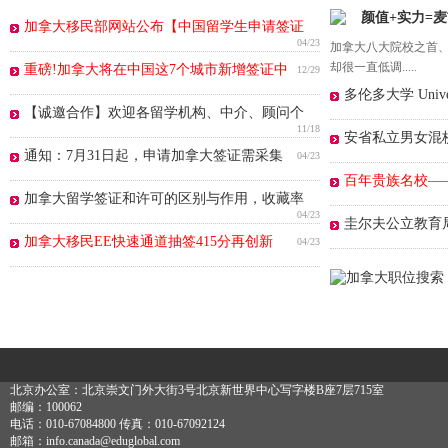
颜值+实力=
加拿大移民部网站公布【中国留学生申请签证
04/23
加拿大八大院校之首、
却很一直低调.....
重磅!加拿大将在中国这7个城市新增签证中
12/29
多伦多大学 Univers
【诚邀合作】欢迎各留学机构、中介、顾问个
11/18
安省私立男女混
通知：7月31日起，申请加拿大签证需采集
04/23
百年贵族名校——爱
加拿大留学签证和许可的区别与作用，收藏率
04/23
圭尔夫公立教育局Up
加拿大移民EE快速通道抽签415分再创新
04/23
北京办公室：北京崇文门外大街3号北京新世界中心写字楼B座7层715室
邮编：100062
电话：010-67084800 传真：010-67092124
邮箱：info.canada@eduglobal.com