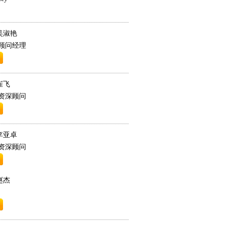
吴淑艳
顾问经理
崔飞
资深顾问
李亚卓
资深顾问
赵杰