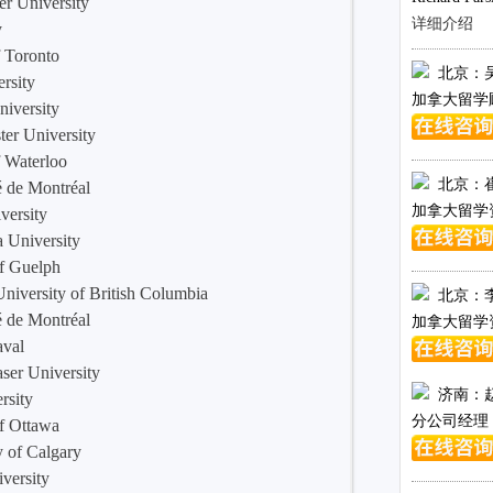
University
详细介绍
y
oronto
北京：
sity
加拿大留学
ersity
niversity
aterloo
北京：
 Montréal
加拿大留学
rsity
iversity
Guelph
y of British Columbia
北京：
 Montréal
加拿大留学
val
University
济南：
ity
分公司经理
Ottawa
 Calgary
rsity