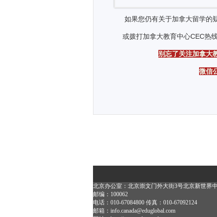
如果您仍有关于加拿大留学的疑
或拨打加拿大教育中心CEC热线：40
别忘了关注加拿大
微信
北京办公室：北京崇文门外大街3号北京新世界中心
邮编：100062
电话：010-67084800 传真：010-67092124
邮箱：info.canada@eduglobal.com