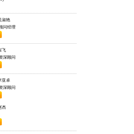
吴淑艳
顾问经理
崔飞
资深顾问
李亚卓
资深顾问
赵杰